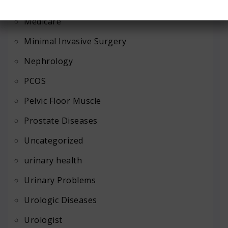
Laparoscopy
Medicare
Minimal Invasive Surgery
Nephrology
PCOS
Pelvic Floor Muscle
Prostate Diseases
Uncategorized
urinary health
Urinary Problems
Urologic Diseases
Urologist