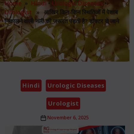
Home
»
Hindi
•
Urologic Diseases
•
Urologist
» आखिर किन-किन स्थितिओं में पेशाब
निकालने वाली नली की जरूरत पड़ती है? डॉक्टर से जाने
Categories
Hindi
Urologic Diseases
Urologist
Post
November 6, 2025
date