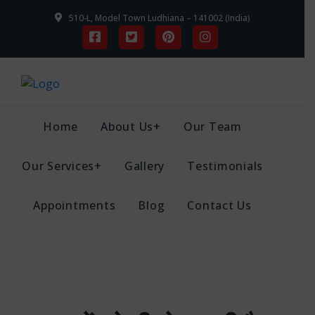
510-L, Model Town Ludhiana – 141002 (India)
Home
About Us+
Our Team
Our Services+
Gallery
Testimonials
Appointments
Blog
Contact Us