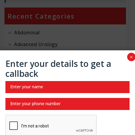
Recent Categories
Abdominal
Advanced Urology
Erection Dysfunction
×
Enter your details to get a
Gallbladder disease
callback
Gallstones
Hernia Repair
hernia treatment
Hindi
Infertility