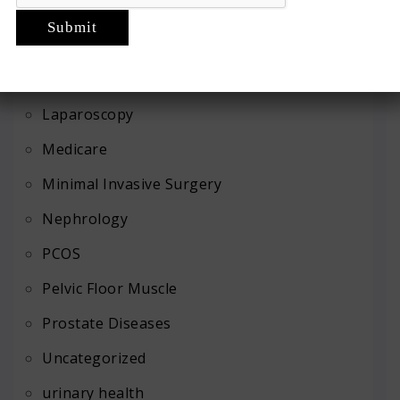
Kidney Cancer
Kidney Diseases
Kidney Stones
Laparoscopy
Medicare
Minimal Invasive Surgery
Nephrology
PCOS
Pelvic Floor Muscle
Prostate Diseases
Uncategorized
urinary health