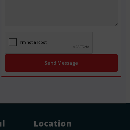
ul
Location