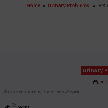
Home
»
Urinary Problems
» बार-बार
Urinary 
Post
June 
date