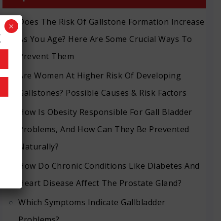
Does The Risk Of Gallstone Formation Increase
×
k
As You Age? Here Are Some Crucial Ways To
Prevent Them
Are Women At Higher Risk Of Developing
Gallstones? Possible Causes & Risk Factors
How Is Obesity Responsible For Gall Bladder
Problems, And How Can They Be Prevented
Naturally?
How Do Chronic Conditions Like Diabetes And
Heart Disease Affect The Prostate Gland?
Which Symptoms Indicate Gallbladder
Problems?