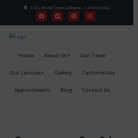
510-L, Model Town Ludhiana – 141002 (India)
Home
About Us+
Our Team
Our Services+
Gallery
Testimonials
Appointments
Blog
Contact Us