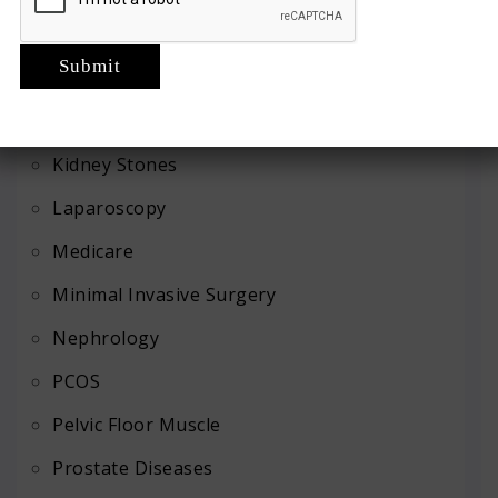
Infertility
Kidney Cancer
Kidney Diseases
Kidney Stones
Laparoscopy
Medicare
Minimal Invasive Surgery
Nephrology
PCOS
Pelvic Floor Muscle
Prostate Diseases